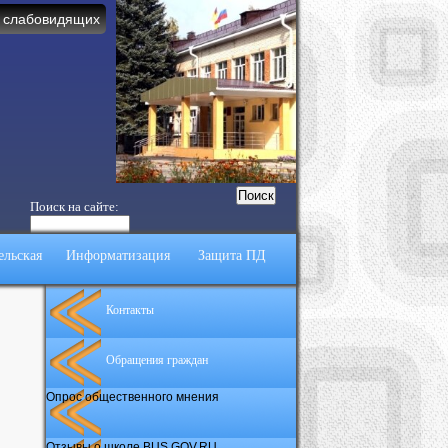
 слабовидящих
Поиск на сайте:
ельская
Информатизация
Защита ПД
Контакты
Обращения граждан
Опрос общественного мнения
Отзывы о школе BUS.GOV.RU