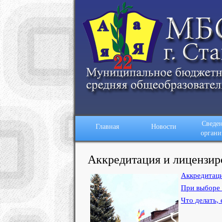
Сведен
Главная
Новости
органи
Аккредитация и лицензир
Аккредитац
При выборе 
Что делать, 