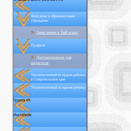
Зачисление в образовательное
учреждение
Зачисление в 1ый класс
Профком
Дистанционное для
педагогов
Уполномоченный по правам ребенка
в Ставропольском крае
Уполномоченный по правам ребенка
Группа VK
Инстаграм