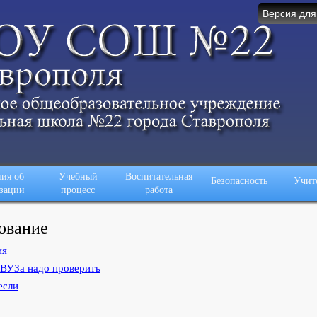
Версия для
ия об
Учебный
Воспитательная
Безопасность
Учит
зации
процесс
работа
ование
ия
ВУЗа надо проверить
если