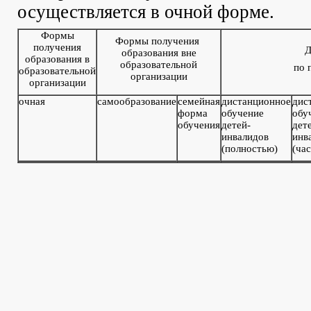
осуществляется в
очной
форме.
Формы
Формы получения
получения
Д
образования вне
образования в
образовательной
по 
образовательной
организации
организации
очная
самообразование
семейная
дистанционное
дис
форма
обучение
обу
обучения
детей-
дет
инвалидов
инв
(полностью)
(ча