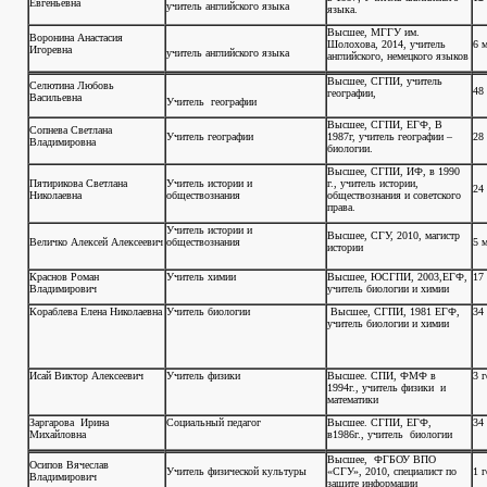
Евгеньевна
учитель английского языка
языка.
Высшее, МГГУ им.
Воронина Анастасия
Шолохова, 2014, учитель
6 м
Игоревна
учитель английского языка
английского, немецкого языков
Высшее, СГПИ, учитель
Селютина Любовь
48
географии,
Васильевна
Учитель географии
Высшее, СГПИ, ЕГФ, В
Сопнева Светлана
Учитель географии
1987г, учитель географии –
28 
Владимировна
биологии.
Высшее, СГПИ, ИФ, в 1990
Пятирикова Светлана
Учитель истории и
г., учитель истории,
24
Николаевна
обществознания
обществознания и советского
права.
Учитель истории и
Высшее, СГУ, 2010, магистр
Величко Алексей Алексеевич
обществознания
5 м
истории
Краснов Роман
Учитель химии
Высшее, ЮСГПИ, 2003,ЕГФ,
17 
Владимирович
учитель биологии и химии
Кораблева Елена Николаевна
Учитель биологии
Высшее, СГПИ, 1981 ЕГФ,
34
учитель биологии и химии
Исай Виктор Алексеевич
Учитель физики
Высшее. СПИ, ФМФ в
3 г
1994г., учитель физики и
математики
Заргарова Ирина
Социальный педагог
Высшее. СГПИ, ЕГФ,
34
Михайловна
в1986г., учитель биологии
Высшее, ФГБОУ ВПО
Осипов Вячеслав
Учитель физической культуры
«СГУ», 2010, специалист по
1 
Владимирович
защите информации