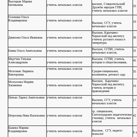
Высоцкая Марина
высшее, Ставропольский
Евгеньевна
учитель начальных классов
33
Дружбы народов ГПИ,
учитель начальных классов
Головина Ольга
Владимировна
учитель начальных классов
10 
Высшее, СГУ, учитель
начальных классов
Высшее, Карачаево-
Черкесский пед.институт,
Данилова Ольга Ивановна
учитель начальных классов
36 
учитель русского языка и
литературы
Высшее, СГПИ, учитель
Енина Ольга Анатольевна
учитель начальных классов
31
начальных классов,
Мкртчян Татьяна
Высшее, СГПИ, учитель
45 
Александровна
учитель начальных классов
истории и обществознания,
учитель начальных классов
Мозговая Людмила
Средне-специальное,
35 
Викторовна
воспитатель детского сада
Высшее, Карачаево-
Молхозова Мадина
Черкесский пед.институт,
Хасиновна
учитель начальных классов
16 
учитель истории и
правоведения
Питько Лариса Анатольевна
учитель начальных классов
Высшее, СГУ, учитель
17 
начальных классов
ср. специальное,
Светлоградское педагогическое
Петросянц Нина Васильевна
учитель начальных классов
42
училище, учитель начальных
классов
Быкова Марина
Высшее, СГУ, педагог-
Владимировна
учитель начальных классов
8 л
психолог