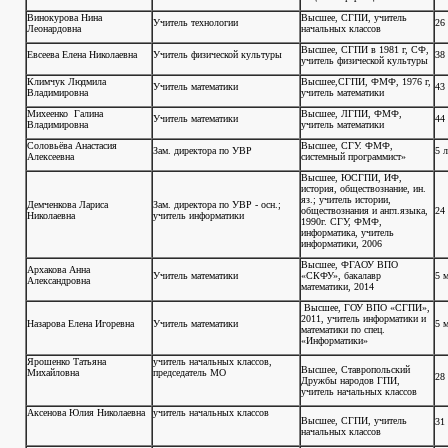
Винокурова Нина
Высшее, СГПИ, учитель
Учитель технологии
26 
Леонардовна
начальных классов
Высшее, СГПИ в 1981 г, СФ,
Евсеева Елена Николаевна
Учитель физической культуры
38 
учитель физической культуры
Климчук Людмила
Высшее,СГПИ, ФМФ, 1976 г,
Учитель математики
43
Владимировна
учитель математики
Михеенко Галина
Высшее, ЛГПИ, ФМФ,
Учитель математики
44
Владимировна
учитель математики
Соловьёва Анастасия
Высшее, СГУ. ФМФ,
Зам. директора по УВР
5 л
Алексеевна
системный программист»
Высшее, ЮСГПИ, ИФ,
история, обществознание, ин.
яз.; учитель истории,
Демченкова Лариса
Зам. директора по УВР - осн.;
обществознания и англ.языка,
24
Николаевна
учитель информатики
1990г. СГУ, ФМФ,
информатика, учитель
информатики, 2006
Высшее, ФГАОУ ВПО
Архакова Анна
Учитель математики
«СКФУ», бакалавр
5 
Александровна
математики, 2014
Высшее, ГОУ ВПО «СГПИ»,
2011, учитель информатики и
Назарова Елена Игоревна
Учитель математики
5 м
математики по спец.
«Информатики»
Ярошенко Татьяна
учитель начальных классов,
Высшее, Ставропольский
Михайловна
председатель МО
28 
Дружбы народов ГПИ,
учитель начальных классов
Аксенова Юлия Николаевна
учитель начальных классов
Высшее, СГПИ, учитель
31
начальных классов