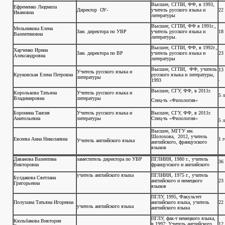
Высшее, СГПИ, ФФ, в 1993,
Ефременко Людмила
Директор ОУ-
учитель русского языка и
22
Ивановна
литературы
Высшее, СГПИ, ФФ в 1991г.,
Мельникова Елена
Зам. директора по УВР
учитель русского языка и
18 
Валентиновна
литературы.
Высшее, СГПИ, ФФ, в 1992г.,
Харченко Ирина
Зам. директора по ВР
учитель русского языка и
23
Александровна
литературы
Высшее, СГПИ, ФФ, учитель
13 
Учитель русского языка и
Круковская Елена Петровна
русского языка и литературы,
литературы
.
1993
Высшее, СГУ, ФФ, в 2011г.
Королькова Татьяна
Учитель русского языка и
5 л
Владимировна
литературы
Спец-ть «Филология»
Боронина Таисия
Учитель русского языка и
Высшее, СГУ, ФФ, в 2011г.
Анатольевна
литературы
Спец-ть «Филология»
5 л
Высшее, МГГУ им.
Шолохова, 2012, учитель
Евсеева Анна Николаевна
1 
Учитель английского языка
английского, французского
языков
Даванова Валентина
заместитель директора по УВР
ПГЛИИЯ, 1980 г., учитель
36 
Викторовна
французского и английского
учитель английского языка
ПГЛИИЯ, 1975 г., учитель
Булдакова Светлана
английского и немецкого
23
Григорьевна
языков
ПГЛУ, 1995, Факультет
Полухина Татьяна Игоревна
английского языка, учитель
22
учитель английского языка
английского языка
ПГЛУ, фак-т немецкого языка,
Кюльбакова Виктория
в 1997; Учитель английского
12 