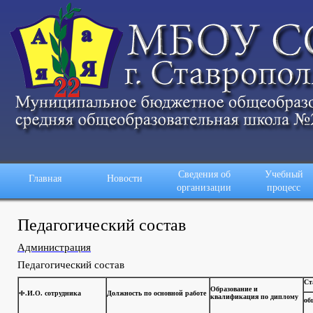
Сведения об
Учебный
Главная
Новости
организации
процесс
Педагогический состав
Администрация
Педагогический состав
Ст
Образование и
Ф.И.О. сотрудника
Должность по основной работе
квалификация по диплому
об