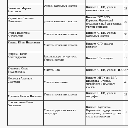
учитель начальных классов
Высшее, СГПИ, учитель
Рашевская Марина
23
начальных классов
Алексеевна
Высшее, ГОУ ВПО
Чернявская Светлана
Карачаево-Черкесский
Николаевна
учитель начальных классов
27 
государственный университет,
учитель географии
Губина Валентина
Высшее, СГПИ, учитель
Учитель начальных классов
33
Анатольевна
начальных классов
Куденко Юлия Николаевна
Высшее, СГУ, педагог-
Учитель начальных классов
15 
психолог
Кудрина Юлия
Зам.директора по увр –осн.
Александровна
Высшее,СГУ, историк
10 
Учитель истории
Кузовкина Ольга
Учитель ИЗО
Высшее, СГПИ, учитель ИЗО
2 г
Владимировна
Высшее, МГГУ им. М.А.
Морозова Анастасия
Шолохова, Учитель
Сергеевна
Учитель англ.языка
4 г
английского и немецкого
языков
Высшее, СГПИ, учитель
Учитель начальных классов
29 
Храмеева Татьяна Павловна
географии
Константинова Елена
Георгиевна
Высшее, Карачаево-
Учитель русского языка и
Черкесский государственный
12 
литературы
университет, учитель русского
языка и литературы