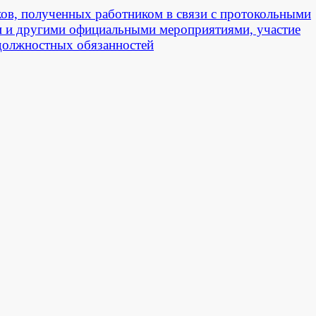
ов, полученных работником в связи с протокольными
 и другими официальными мероприятиями, участие
 должностных обязанностей