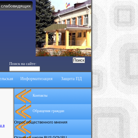
 слабовидящих
Поиск на сайте:
ельская
Информатизация
Защита ПД
Контакты
Обращения граждан
Опрос общественного мнения
а в
Отзывы о школе BUS.GOV.RU