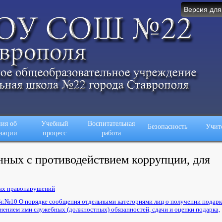
Версия для
ия об
Учебный
Воспитательная
Безопасность
Учит
зации
процесс
работа
нных с противодействием коррупции, для
ых правонарушений
4г.№10 О порядке сообщения отдельными категориями лиц о получении подарк
нением ими служебных (должностных) обязанностей, сдачи и оценки подарка,