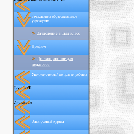
Зачисление в образовательное
учреждение
Зачисление в 1ый класс
Профком
Дистанционное для
педагогов
Уполномоченный по правам ребенка
Группа VK
Инстаграм
Электронный журнал