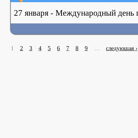
27 января - Международный день 
1
2
3
4
5
6
7
8
9
…
следующая ›