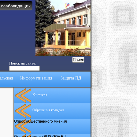
 слабовидящих
Поиск на сайте:
ельская
Информатизация
Защита ПД
Контакты
Обращения граждан
Опрос общественного мнения
Отзывы о школе BUS.GOV.RU