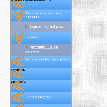
Зачисление в образовательное
учреждение
Зачисление в 1ый класс
Профком
Дистанционное для
педагогов
Уполномоченный по правам ребенка
Группа VK
Инстаграм
Электронный журнал